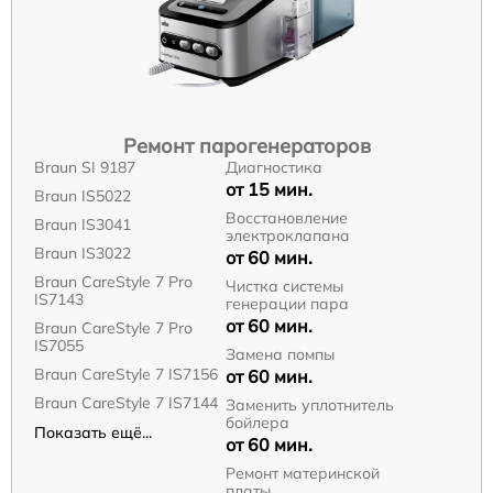
Ремонт парогенераторов
Braun SI 9187
Диагностика
от 15 мин.
Braun IS5022
Восстановление
Braun IS3041
электроклапана
Braun IS3022
от 60 мин.
Braun CareStyle 7 Pro
Чистка системы
IS7143
генерации пара
от 60 мин.
Braun CareStyle 7 Pro
IS7055
Замена помпы
Braun CareStyle 7 IS7156
от 60 мин.
Braun CareStyle 7 IS7144
Заменить уплотнитель
бойлера
Показать ещё...
от 60 мин.
Ремонт материнской
платы