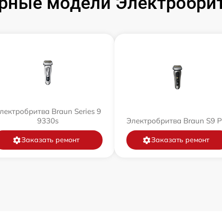
рные модели Электробрит
лектробритва Braun Series 9
9330s
Электробритва Braun S9 P
Заказать ремонт
Заказать ремонт