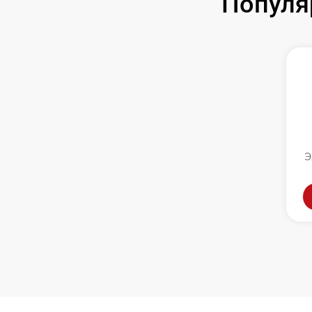
Популя
Э