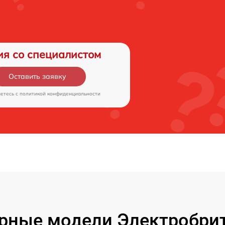
ия со специалистом
Оставить заявку
аетесь c
политикой конфиденциальности
рные модели Электробрит