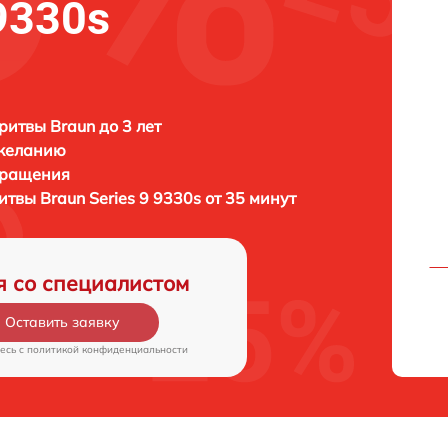
 9330s
ритвы Braun до 3 лет
 желанию
бращения
ритвы
Braun Series 9 9330s от 35 минут
я со специалистом
Оставить заявку
есь c
политикой конфиденциальности