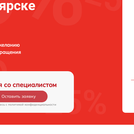
оярске
 желанию
бращения
я со специалистом
Оставить заявку
есь c
политикой конфиденциальности