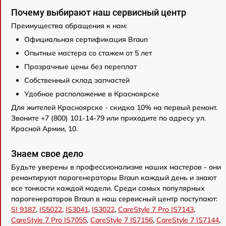
Почему выбирают наш сервисный центр
Преимущества обращения к нам:
Официальная сертификация Braun
Опытные мастера со стажем от 5 лет
Прозрачные цены без переплат
Собственный склад запчастей
Удобное расположение в Красноярске
Для жителей Красноярске - скидка 10% на первый ремонт.
Звоните +7 (800) 101-14-79 или приходите по адресу ул.
Красной Армии, 10.
Знаем свое дело
Будьте уверены в профессионализме наших мастеров - они
ремонтируют парогенераторы Braun каждый день и знают
все тонкости каждой модели. Среди самых популярных
парогенераторов Braun в наш сервисный центр поступают:
SI 9187
,
IS5022
,
IS3041
,
IS3022
,
CareStyle 7 Pro IS7143
,
CareStyle 7 Pro IS7055
,
CareStyle 7 IS7156
,
CareStyle 7 IS7144
,