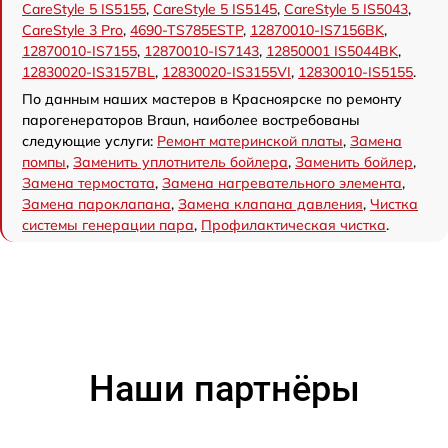
CareStyle 5 IS5155
,
CareStyle 5 IS5145
,
CareStyle 5 IS5043
,
CareStyle 3 Pro
,
4690-TS785ESTP
,
12870010-IS7156BK
,
12870010-IS7155
,
12870010-IS7143
,
12850001 IS5044BK
,
12830020-IS3157BL
,
12830020-IS3155VI
,
12830010-IS5155
.
По данным наших мастеров в Красноярске по ремонту
парогенераторов Braun, наиболее востребованы
следующие услуги:
Ремонт материнской платы
,
Замена
помпы
,
Заменить уплотнитель бойлера
,
Заменить бойлер
,
Замена термостата
,
Замена нагревательного элемента
,
Замена пароклапана
,
Замена клапана давления
,
Чистка
системы генерации пара
,
Профилактическая чистка
.
Наши партнёры