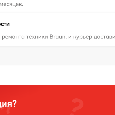
месяцев.
сти
емонта техники Braun, и курьер доставит
ция?