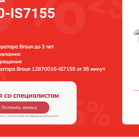
0-IS7155
ратора Braun до 3 лет
 желанию
бращения
ратора
Braun 12870010-IS7155 от 35 минут
я со специалистом
Оставить заявку
есь c
политикой конфиденциальности