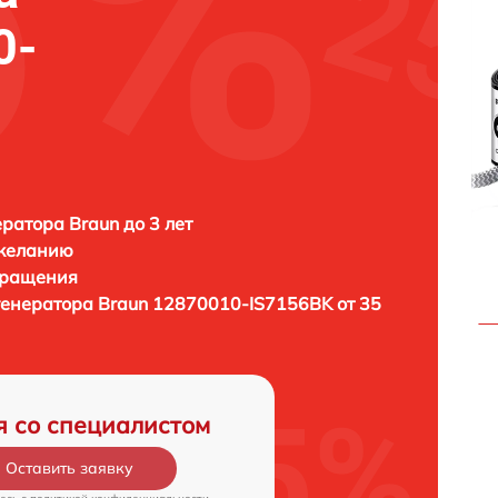
0-
ратора Braun до 3 лет
 желанию
бращения
генератора
Braun 12870010-IS7156BK от 35
я со специалистом
Оставить заявку