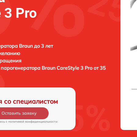
 3 Pro
ратора Braun до 3 лет
 желанию
бращения
ы парогенератора
Braun CareStyle 3 Pro от 35
я со специалистом
Оставить заявку
есь c
политикой конфиденциальности