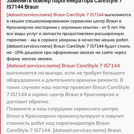
Заменить бойлер парогенератора CareStyle 7
IS7144 Braun
[dataset:services:name] Braun CareStyle 7 IS7144
выполняется
в нашем специализированном сервисном центр Braun в
Красноярске мастерами с огромным опытом - от 5 лет. На
все виды услуг и запчасти предоставляем расширенную
гарантию - мы в сервисе уверены в качестве наших работ.
[dataset:services:name] Braun CareStyle 7 IS7144 будет стоить
на -15% дешевле при оформлении заказа на сайте через
форму заказа звонка.
[dataset:services:name] Braun CareStyle 7 IS7144
выполняется на выезде, если не требует большого
оборудования и длительного времени ремонта. В
таких случаях наш мастер привезет Braun CareStyle
7 IS7144 в сервис-центр Braun в Красноярске и
доставит обратно.
Позвоните и наш сотрудник сервисного центра
Braun в Красноярске проконсультирует и озвучит
стоимость работ над парогенератора Braun
CareStyle 7 IS7144. [dataset:services:name] Braun