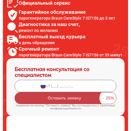
Официальный сервис
Гарантийное обслуживание
парогенератора Braun CareStyle 7 IS7156 до 3 лет
Диагностика за наш счет,
ремонт по желанию
Бесплатный выезд курьера
в день обращения
Срочный ремонт
парогенератора Braun CareStyle 7 IS7156 от 35 минут
Бесплатная консультация со
специалистом
Оставить заявку
Нажимая на кнопку "Оставить заявку" Вы соглашаетесь c
политикой
конфиденциальности