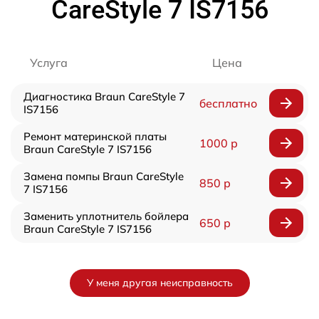
CareStyle 7 IS7156
Услуга
Цена
Диагностика Braun CareStyle 7
бесплатно
IS7156
Ремонт материнской платы
1000 р
Braun CareStyle 7 IS7156
Замена помпы Braun CareStyle
850 р
7 IS7156
Заменить уплотнитель бойлера
650 р
Braun CareStyle 7 IS7156
У меня другая неисправность